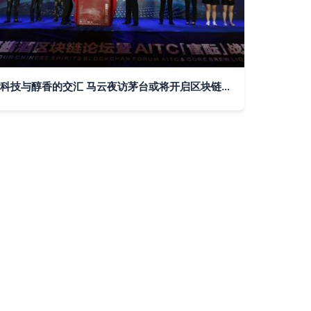
科技与醇香的交汇 马云夜访茅台或将开启区块链白酒溯源新纪元