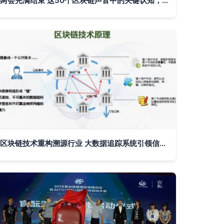
两会完满结束 这50个区块链声音中的关键认知，从区块链到大数据溯源与信息追踪系统
区块链技术重构溯源行业 大数据追踪系统引领信任革命