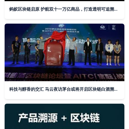
蚂蚁区块链启原 护航双十一万亿商品，打造透明可追溯的数字信任体系
科技与醇香的交汇 马云夜访茅台或将开启区块链白酒溯源新纪元